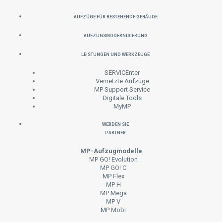
Aufzüge für bestehende Gebäude
Aufzugsmodernisierung
Leistungen und Werkzeuge
SERVICEnter
Vernetzte Aufzüge
MP Support Service
Digitale Tools
MyMP
Werden Sie
Partner
MP-Aufzugmodelle
MP GO! Evolution
MP GO! C
MP Flex
MP H
MP Mega
MP V
MP Mobi