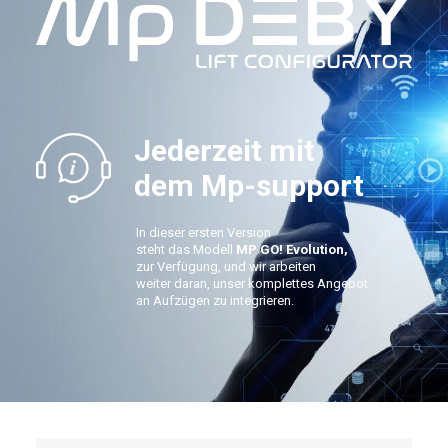
Jederzeit mit
dem Mp-support
In dieser ersten Version
steht das Modell
MP GO! Evolution,
zur Verfügung, und wir arbeiten
weiter daran, unser komplettes Angebot
an Aufzügen zu integrieren.