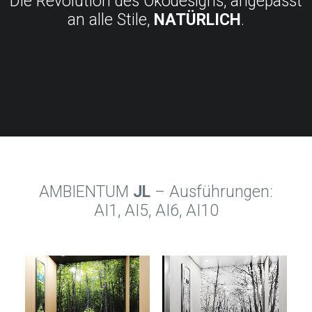
Die Revolution des Ökodesigns, angepasst
an alle Stile,
NATÜRLICH
.
AMBIENTUM
JL
– Ausführungen:
AI1, AI5, AI6, AI10