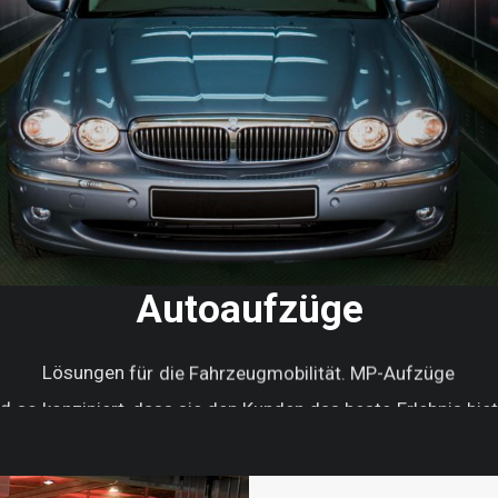
Autoaufzüge
Lösungen
für
die
Fahrzeugmobilität.
MP-Aufzüge
nd
so
konzipiert,
dass
sie
den
Kunden
das
beste
Erlebnis
biet
auf
Komfort
und
Bequemlichkeit
als
auch
in
Bezug
auf
die
te