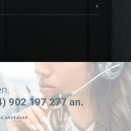
en.
4) 902 197 277 an.
NE ANFRAGEN