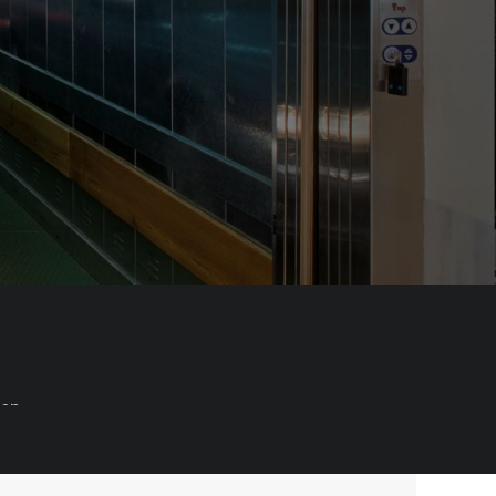
en,
chnische
Leistung