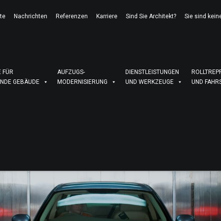
te
Nachrichten
Referenzen
Karriere
Sind Sie Architekt?
Sie sind kein
 FÜR
AUFZUGS-
DIENSTLEISTUNGEN
ROLLTREP
NDE GEBÄUDE
MODERNISIERUNG
UND WERKZEUGE
UND FAHR