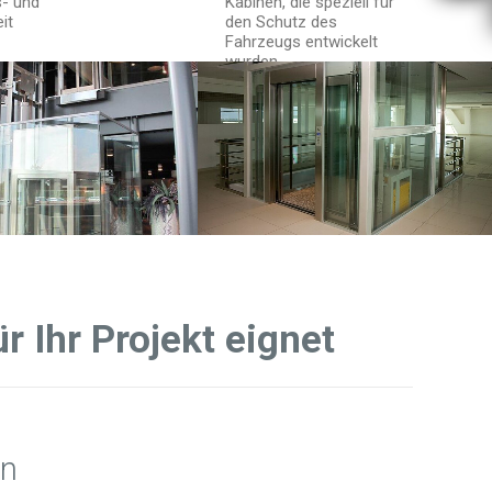
s- und
Kabinen, die speziell für
it
den Schutz des
Fahrzeugs entwickelt
wurden
r Ihr Projekt eignet
en