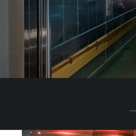
si
sowohl
in
Bezug