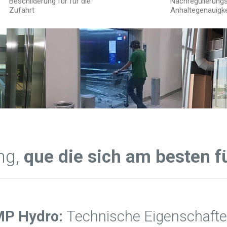
Beschilderung für für die
Nachregulierung
Zufahrt
Anhaltegenauigke
ng,
que die sich am besten fü
MP Hydro:
Technische Eigenschaft