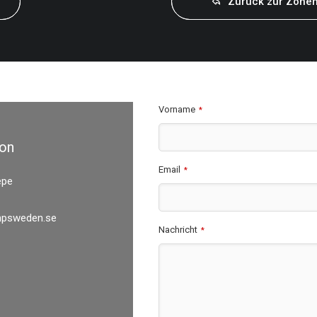
Zurück zur Zonen
Vorname
*
son
Email
*
epe
psweden.se
Nachricht
*