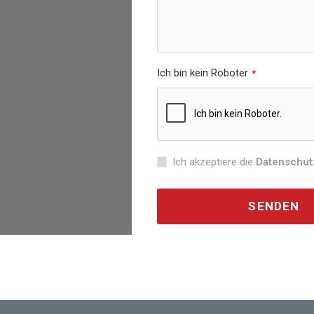
Ich bin kein Roboter
*
Ich akzeptiere die
Datenschut
SENDEN
This
field
should
be