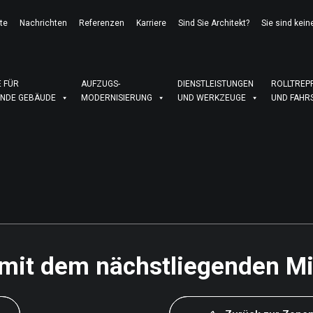
te
Nachrichten
Referenzen
Karriere
Sind Sie Architekt?
Sie sind kein
 FÜR
AUFZUGS-
DIENSTLEISTUNGEN
ROLLTREP
NDE GEBÄUDE
MODERNISIERUNG
UND WERKZEUGE
UND FAHR
mit dem nächstliegenden Mi