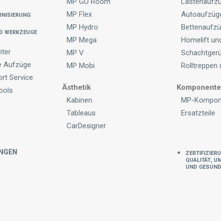
MP GO Room
Lastenaufz
nisierung
MP Flex
Autoaufzüg
MP Hydro
Bettenaufz
d Werkzeuge
MP Mega
Homelift und
ter
MP V
Schachtger
e Aufzüge
MP Mobi
Rolltreppen 
rt Service
Ästhetik
Komponente
Tools
Kabinen
MP-Kompon
Tableaus
Ersatzteile
CarDesigner
NGEN
Zertifizier
Qualität, U
und Gesund