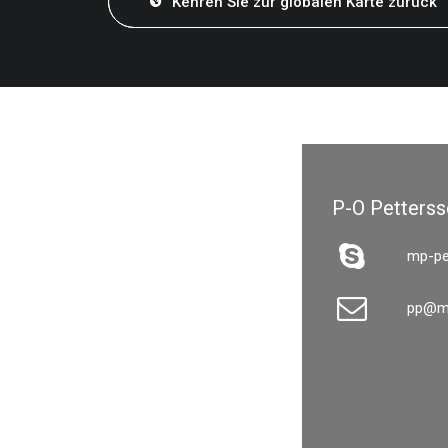
Kehren Sie zur globalen Karte zurück
P-O Petters
mp-p
pp@m