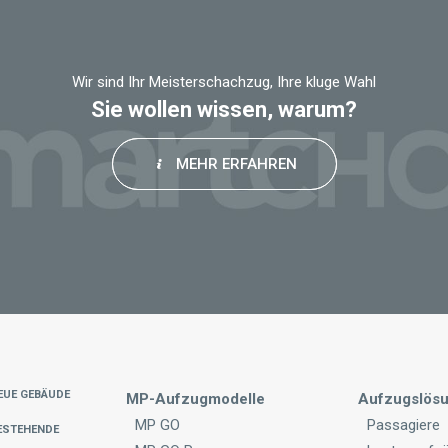
left
blank
Wir sind Ihr Meisterschachzug, Ihre kluge Wahl
Sie wollen wissen, warum?
MEHR ERFAHREN
eue Gebäude
MP-Aufzugmodelle
Aufzugslös
MP GO
Passagiere
estehende