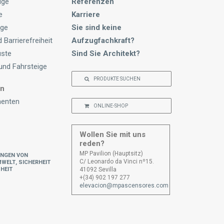
üge
Referenzen
e
Karriere
üge
Sie sind keine
 Barrierefreiheit
Aufzugfachkraft?
üste
Sind Sie Architekt?
und Fahrsteige
PRODUKTE SUCHEN
n
enten
ONLINE-SHOP
Wollen Sie mit uns
reden?
ungen von
MP Pavilion (Hauptsitz)
mwelt, Sicherheit
C/ Leonardo da Vinci nº15.
heit
41092 Sevilla
+(34) 902 197 277
elevacion@mpascensores.com