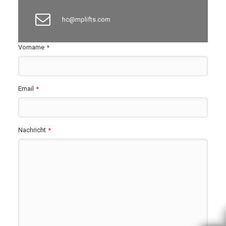
hc@mplifts.com
Vorname
*
Email
*
Nachricht
*