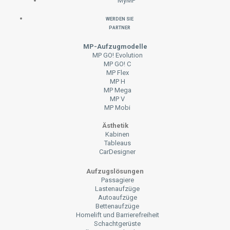
MyMP
Werden Sie
Partner
MP-Aufzugmodelle
MP GO! Evolution
MP GO! C
MP Flex
MP H
MP Mega
MP V
MP Mobi
Ästhetik
Kabinen
Tableaus
CarDesigner
Aufzugslösungen
Passagiere
Lastenaufzüge
Autoaufzüge
Bettenaufzüge
Homelift und Barrierefreiheit
Schachtgerüste