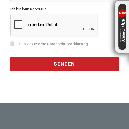
Ich bin kein Roboter
*
Ich akzeptiere die
Datenschutzerklärung
SENDEN
This
field
should
be
left
blank