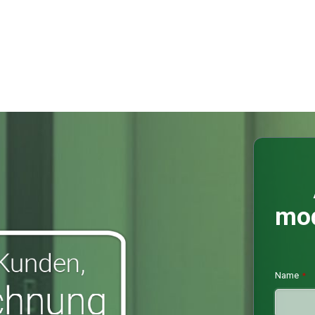
mod
Name
*