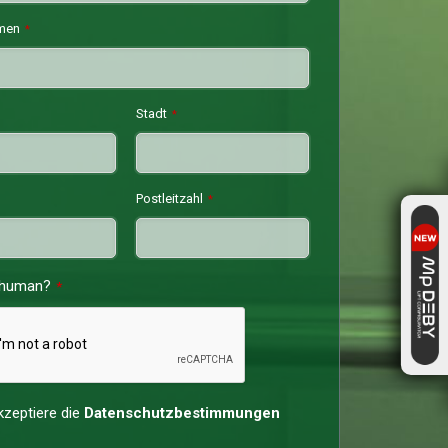
men
*
Stadt
*
Postleitzahl
*
 human?
*
kzeptiere die
Datenschutzbestimmungen