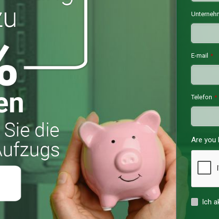
Unterneh
E-mail
*
Telefon
*
Are you
Ich a