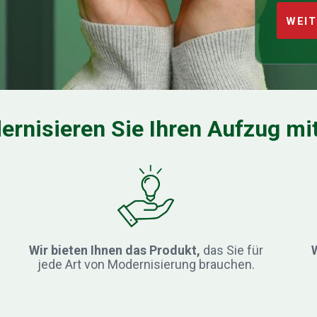
WEIT
This
field
should
be
ernisieren Sie Ihren Aufzug mi
left
blank
Wir bieten Ihnen das Produkt,
das Sie für
W
jede Art von Modernisierung brauchen.