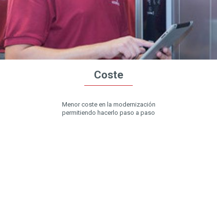
Rapidez
Coste
Menor coste en la modernización
Menos tiempo de ejecución
permitiendo hacerlo paso a paso
Una semana frente a tres semana para la
reforma más frecuente de eléctrica + máquina