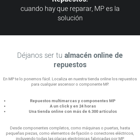
cuando hay que reparar, MP es la
solución
Déjanos ser tu
almacén online de
repuestos
En MP te lo ponemos fácil. Localiza en nuestra tienda online los repuestos
para cualquier ascensor o componente MP.
Repuestos multimarcas y componentes MP
A un click y en 24 horas
Una tienda online con más de 6.300 artículos
Desde componentes completos, como máquinas o puertas, hasta
pequeñas piezas, como elementos de fijación o conectores eléctricos,
incluyendo todas las placas electrónicas fabricadas por MP.