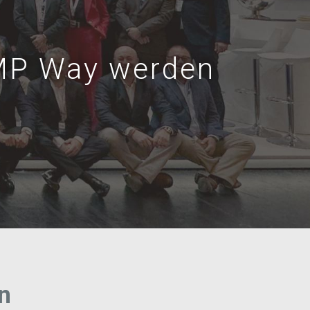
 MP Way werden
n