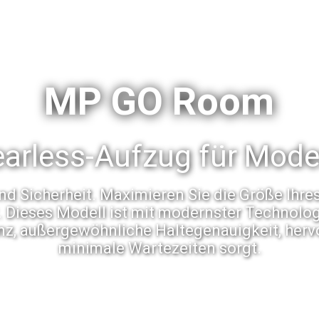
MP GO Room
earless-Aufzug für Mod
 und Sicherheit. Maximieren Sie die Größe Ihr
. Dieses Modell ist mit modernster Technologi
enz, außergewöhnliche Haltegenauigkeit, her
minimale Wartezeiten sorgt.