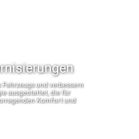
ernisierungen
es Fahrzeugs und verbessern
e ausgestattet, die für
vorragenden Komfort und