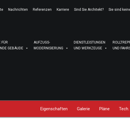
te
Nachrichten
Referenzen
Karriere
Sind Sie Architekt?
Sie sind kein
 FÜR
AUFZUGS-
DIENSTLEISTUNGEN
ROLLTREP
NDE GEBÄUDE
MODERNISIERUNG
UND WERKZEUGE
UND FAHR
Eigenschaften
Galerie
Pläne
Tech.