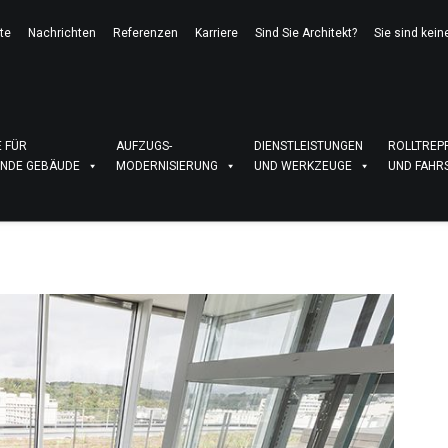
te
Nachrichten
Referenzen
Karriere
Sind Sie Architekt?
Sie sind kein
 FÜR
AUFZUGS-
DIENSTLEISTUNGEN
ROLLTREP
NDE GEBÄUDE
MODERNISIERUNG
UND WERKZEUGE
UND FAHR