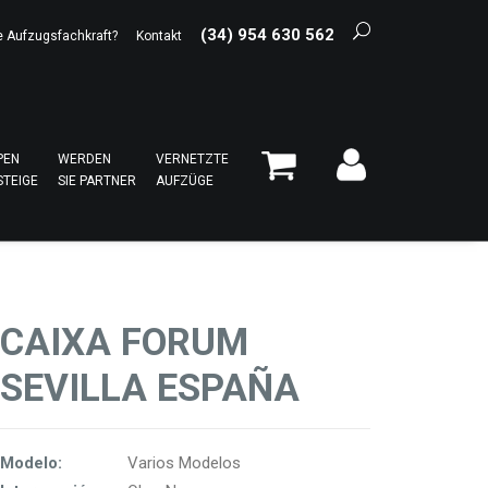
(34) 954 630 562
e Aufzugsfachkraft?
Kontakt
PEN
WERDEN
VERNETZTE
STEIGE
SIE PARTNER
AUFZÜGE
CAIXA FORUM
SEVILLA ESPAÑA
Modelo:
Varios Modelos