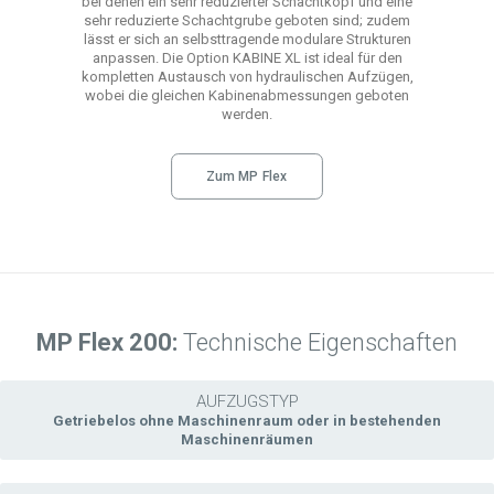
bei denen ein sehr reduzierter Schachtkopf und eine
sehr reduzierte Schachtgrube geboten sind; zudem
lässt er sich an selbsttragende modulare Strukturen
anpassen. Die Option KABINE XL ist ideal für den
kompletten Austausch von hydraulischen Aufzügen,
wobei die gleichen Kabinenabmessungen geboten
werden.
Zum MP Flex
MP Flex 200:
Technische Eigenschaften
AUFZUGSTYP
Getriebelos ohne Maschinenraum oder in bestehenden
Maschinenräumen